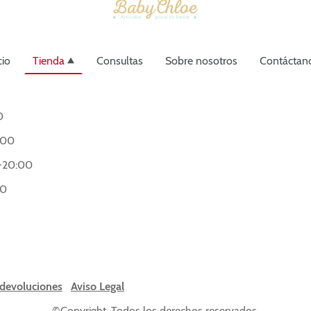
cio
Tienda
Consultas
Sobre nosotros
Contáctan
0
:00
-20:00
00
 devoluciones
Aviso Legal
©Copyright. Todos los derechos reservados.